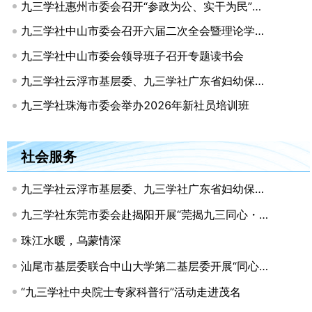
九三学社惠州市委会召开“参政为公、实干为民”主题教育学习研讨会暨七届二次全体（扩大）会议
九三学社中山市委会召开六届二次全会暨理论学习中心组（扩大）学习会
九三学社中山市委会领导班子召开专题读书会
九三学社云浮市基层委、九三学社广东省妇幼保健院支社开展结对共建暨联合公益义诊活动
九三学社珠海市委会举办2026年新社员培训班
社会服务
九三学社云浮市基层委、九三学社广东省妇幼保健院支社开展结对共建暨联合公益义诊活动
九三学社东莞市委会赴揭阳开展“莞揭九三同心・叁盛助学筑梦”活动
珠江水暖，乌蒙情深
汕尾市基层委联合中山大学第二基层委开展“同心医疗基层行”活动
“九三学社中央院士专家科普行”活动走进茂名